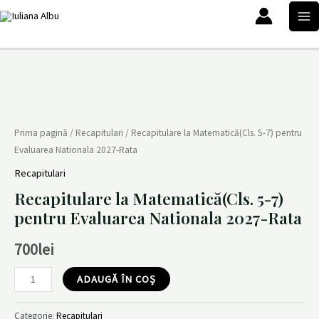
Skip
MA
to
ME
content
Cantitate
Recapitulare
la
Matematică(Cls.
Prima pagină
/
Recapitulari
/ Recapitulare la Matematică(Cls. 5-7) pentru
Evaluarea Nationala 2027-Rata
5-
7)
Recapitulari
pentru
Recapitulare la Matematică(Cls. 5-7)
Evaluarea
pentru Evaluarea Nationala 2027-Rata
Nationala
700
lei
2027-
Rata
ADAUGĂ ÎN COȘ
Categorie:
Recapitulari