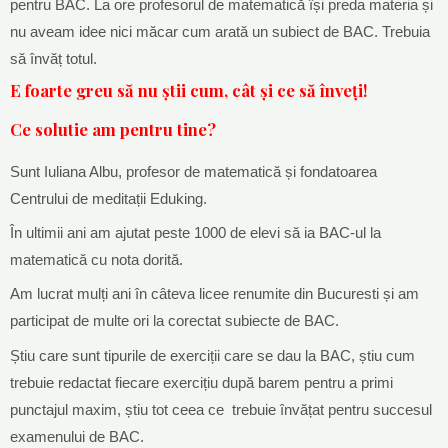
pentru BAC. La ore profesorul de matematică își preda materia și
nu aveam idee nici măcar cum arată un subiect de BAC. Trebuia
să învăț totul.
E foarte greu să nu știi cum, cât și ce să înveți!
Ce solutie am pentru tine?
Sunt Iuliana Albu, profesor de matematică și fondatoarea
Centrului de meditații Eduking.
În ultimii ani am ajutat peste 1000 de elevi să ia BAC-ul la
matematică cu nota dorită.
Am lucrat mulți ani în câteva licee renumite din Bucuresti și am
participat de multe ori la corectat subiecte de BAC.
Știu care sunt tipurile de exerciții care se dau la BAC, știu cum
trebuie redactat fiecare exercițiu după barem pentru a primi
punctajul maxim, știu tot ceea ce trebuie învățat pentru succesul
examenului de BAC.