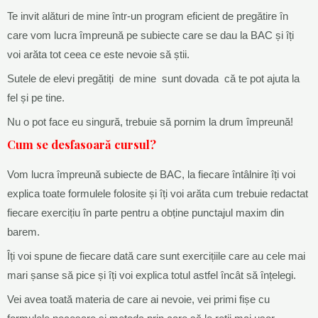
Te invit alături de mine într-un program eficient de pregătire în
care vom lucra împreună pe subiecte care se dau la BAC și îți
voi arăta tot ceea ce este nevoie să știi.
Sutele de elevi pregătiți de mine sunt dovada că te pot ajuta la
fel și pe tine.
Nu o pot face eu singură, trebuie să pornim la drum împreună!
Cum se desfasoară cursul?
Vom lucra împreună subiecte de BAC, la fiecare întâlnire îți voi
explica toate formulele folosite și îți voi arăta cum trebuie redactat
fiecare exercițiu în parte pentru a obține punctajul maxim din
barem.
Îți voi spune de fiecare dată care sunt exercițiile care au cele mai
mari șanse să pice și îți voi explica totul astfel încât să înțelegi.
Vei avea toată materia de care ai nevoie, vei primi fișe cu