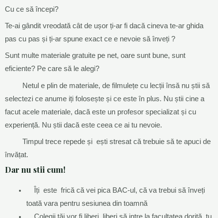
Cu ce să începi?
Te-ai gândit vreodată cât de ușor ți-ar fi dacă cineva te-ar ghida
pas cu pas și ți-ar spune exact ce e nevoie să înveți ?
Sunt multe materiale gratuite pe net, oare sunt bune, sunt
eficiente? Pe care să le alegi?
Netul e plin de materiale, de filmulețe cu lecții însă nu știi să
selectezi ce anume iți folosește și ce este în plus. Nu știi cine a
facut acele materiale, dacă este un profesor specializat și cu
experiență. Nu știi dacă este ceea ce ai tu nevoie.
Timpul trece repede și ești stresat că trebuie să te apuci de
învățat.
Dar nu stii cum!
Îți este frică că vei pica BAC-ul, că va trebui să înveți
toată vara pentru sesiunea din toamnă
Colegii tăi vor fi liberi, liberi să intre la facultatea dorită, tu