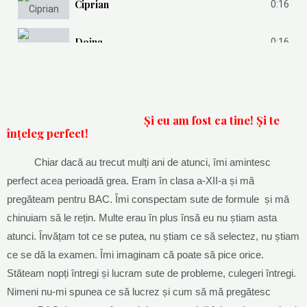
Ciprian
0:16
Doina
0:16
Și eu am fost ca tine! Și te
înțeleg perfect!
Chiar dacă au trecut mulți ani de atunci, îmi amintesc
perfect acea perioadă grea. Eram în clasa a-XII-a și mă
pregăteam pentru BAC. Îmi conspectam sute de formule și mă
chinuiam să le rețin. Multe erau în plus însă eu nu știam asta
atunci. Învățam tot ce se putea, nu știam ce să selectez, nu știam
ce se dă la examen. Îmi imaginam că poate să pice orice.
Stăteam nopți întregi și lucram sute de probleme, culegeri întregi.
Nimeni nu-mi spunea ce să lucrez și cum să mă pregătesc