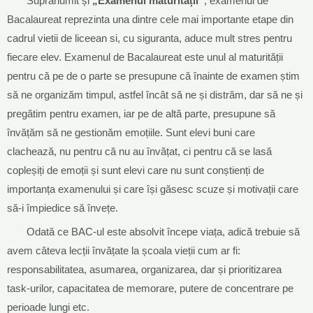
Supranumit și
„Examenul maturității”
, examenul de
Bacalaureat reprezinta una dintre cele mai importante etape din
cadrul vietii de liceean si, cu siguranta, aduce mult stres pentru
fiecare elev. Examenul de Bacalaureat este unul al maturității
pentru că pe de o parte se presupune că înainte de examen știm
să ne organizăm timpul, astfel încât să ne și distrăm, dar să ne și
pregătim pentru examen, iar pe de altă parte, presupune să
învățăm să ne gestionăm emoțiile. Sunt elevi buni care
clachează, nu pentru că nu au învățat, ci pentru că se lasă
copleșiți de emoții și sunt elevi care nu sunt conștienți de
importanța examenului și care își găsesc scuze și motivații care
să-i împiedice să învețe.
Odată ce BAC-ul este absolvit începe viața, adică trebuie să
avem câteva lecții învățate la școala vieții cum ar fi:
responsabilitatea, asumarea, organizarea, dar și prioritizarea
task-urilor, capacitatea de memorare, putere de concentrare pe
perioade lungi etc.