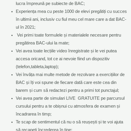
lucra împreună pe subiecte de BAC;
Experiența mea cu peste 1000 de elevi pregătiți cu succes
în ultimii ani, inclusiv cu fiul meu cel mare care a dat BAC-
ul în 2021;
Vei primi toate formulele și materialele necesare pentru
pregătirea BAC-ului la mate;
Vei avea toate lecțiile video înregistrate și le vei putea
accesa oricand, tot ce ai nevoie fiind un dispozitiv
(telefon,tableta,laptop);
Vei învăța mai multe metode de rezolvare a exercițiilor de
BAC și îți voi spune de fiecare dată care este cea din
barem și cum să redactezi pentru a primi tot punctajul;
Vei avea parte de simulari LIVE GRATUITE pe parcursul
cursului pentru a te obișnui cu atmosfera de examen și
încadrarea în timp;
Te scap de sentimentul că nu o să reușești și te voi ajuta
să recapeți încrederea în tine;