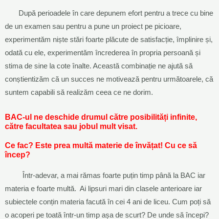
După perioadele în care depunem efort pentru a trece cu bine
de un examen sau pentru a pune un proiect pe picioare,
experimentăm niște stări foarte plăcute de satisfacție, împlinire și,
odată cu ele, experimentăm încrederea în propria persoană și
stima de sine la cote înalte. Această combinație ne ajută să
conștientizăm că un succes ne motivează pentru următoarele, că
suntem capabili să realizăm ceea ce ne dorim.
BAC-ul ne deschide drumul către posibilități infinite,
către facultatea sau jobul mult visat.
Ce fac? Este prea multă materie de învățat! Cu ce să
încep?
Într-adevar, a mai rămas foarte puțin timp până la BAC iar
materia e foarte multă. Ai lipsuri mari din clasele anterioare iar
subiectele conțin materia facută în cei 4 ani de liceu. Cum poți să
o acoperi pe toată într-un timp așa de scurt? De unde să începi?