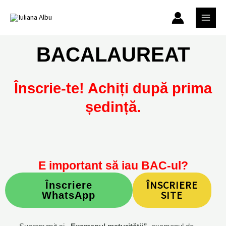
Skip
MAIN
to
MEN
content
BACALAUREAT
Înscrie-te! Achiți după prima
ședință.
E important să iau BAC-ul?
ÎNSCRIERE
Înscriere
SITE
WhatsApp