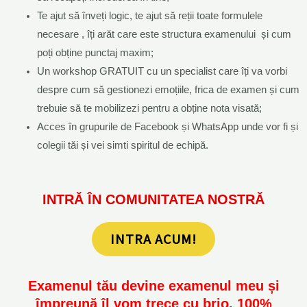
Te ajut să înveți logic, te ajut să reții toate formulele
necesare , îți arăt care este structura examenului și cum
poți obține punctaj maxim;
Un workshop GRATUIT cu un specialist care îți va vorbi
despre cum să gestionezi emoțiile, frica de examen și cum
trebuie să te mobilizezi pentru a obține nota visată;
Acces în grupurile de Facebook și WhatsApp unde vor fi și
colegii tăi și vei simti spiritul de echipă.
INTRĂ ÎN COMUNITATEA NOSTRĂ
INTRA ACUM!
Examenul tău devine examenul meu și
împreună îl vom trece cu brio. 100%