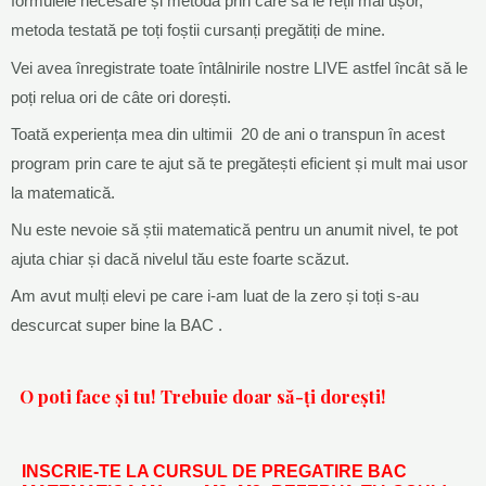
formulele necesare și metoda prin care să le reții mai ușor,
metoda testată pe toți foștii cursanți pregătiți de mine.
Vei avea înregistrate toate întâlnirile nostre LIVE astfel încât să le
poți relua ori de câte ori dorești.
Toată experiența mea din ultimii 20 de ani o transpun în acest
program prin care te ajut să te pregătești eficient și mult mai usor
la matematică.
Nu este nevoie să știi matematică pentru un anumit nivel, te pot
ajuta chiar și dacă nivelul tău este foarte scăzut.
Am avut mulți elevi pe care i-am luat de la zero și toți s-au
descurcat super bine la BAC .
O poti face și tu! Trebuie doar să-ți dorești!
INSCRIE-TE LA CURSUL DE PREGATIRE BAC