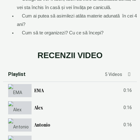
vei sta închis în casă și vei învăța pe caniculă.
Cum ai putea să asimilezi atâta materie adunată în cei 4
ani?
Cum să te organizezi? Cu ce să începi?
RECENZII VIDEO
Playlist
5 Videos
EMA
0:16
Alex
0:16
Antonio
0:16