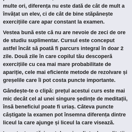
multe ori, diferența nu este dată de cât de mult a
învățat un elev, ci de cât de bine stăpânește
exercițiile care apar constant la examen.
Vestea bună este că nu are nevoie de zeci de ore
de studiu suplimentar. Cursul este conceput
astfel încât să poată fi parcurs integral în doar 2
zile. Două zile în care copilul tău descoperă
exercițiile cu cea mai mare probabilitate de
apariție, cele mai eficiente metode de rezolvare și
greșelile care îi pot costa puncte importante.
Gândește-te o clipă: prețul acestui curs este mai
mic decât cel al unei singure ședințe de meditații,
însă beneficiul poate fi uriaș. Câteva puncte
câștigate la examen pot însemna diferența dintre
liceul la care ajunge și liceul la care visează.