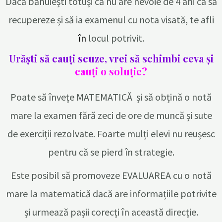
Dacă bănuiești totuși că nu are nevoie de 4 ani ca să
recupereze și să ia examenul cu nota visată, te afli
în
locul potrivit.
Urăști să cauți scuze, vrei să schimbi ceva și
cauți
o soluție?
Poate să învețe MATEMATICĂ și să obțină o notă
mare la examen fără zeci de ore de muncă și sute
de exerciții rezolvate. Foarte mulți elevi nu reușesc
pentru că se pierd în strategie.
Este posibil să promoveze EVALUAREA cu o notă
mare la matematică dacă are informațiile potrivite
și urmează pașii corecți în această direcție.