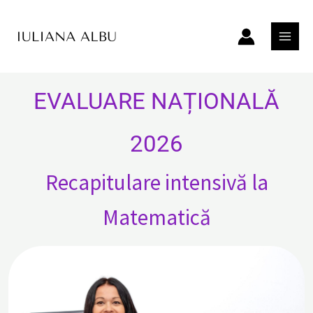
Skip
MAIN
to
MEN
content
EVALUARE NAȚIONALĂ
2026
Recapitulare intensivă la
Matematică