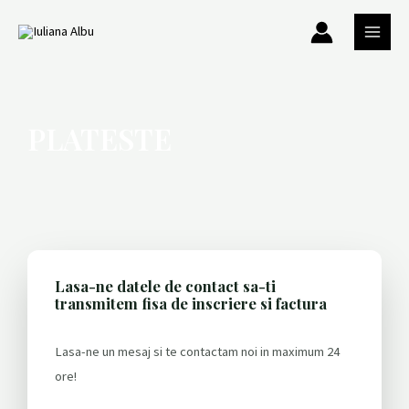
Skip
MAIN
to
MEN
content
PLATESTE
Lasa-ne datele de contact sa-ti
transmitem fisa de inscriere si factura
Lasa-ne un mesaj si te contactam noi in maximum 24
ore!