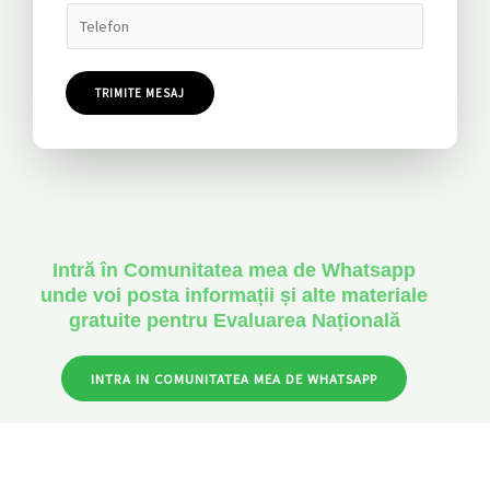
*
*
e
T
*
e
l
TRIMITE MESAJ
e
f
o
n
*
Intră în Comunitatea mea de Whatsapp
unde voi posta informații și alte materiale
gratuite pentru Evaluarea Națională
INTRA IN COMUNITATEA MEA DE WHATSAPP